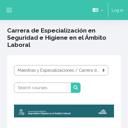
Skip to main content
Log in
Side panel
Carrera de Especialización en
Seguridad e Higiene en el Ámbito
Laboral
Course categories
Search courses
Search courses