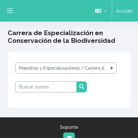
Salta al contenido principal
Acceder
Panel lateral
Carrera de Especialización en
Conservación de la Biodiversidad
Categorías
Buscar cursos
Buscar cursos
Soporte